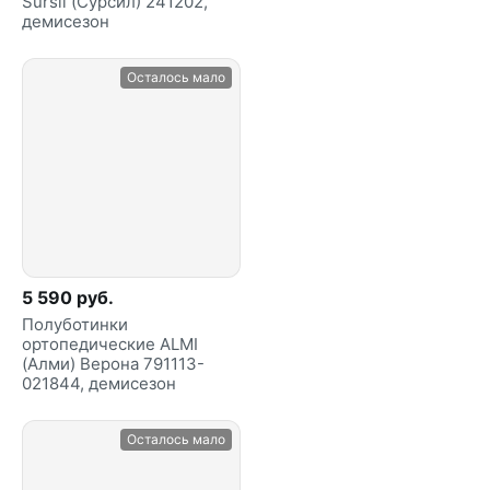
Sursil (Сурсил) 241202,
демисезон
Осталось мало
5 590 руб.
Полуботинки
ортопедические ALMI
(Алми) Верона 791113-
021844, демисезон
Осталось мало