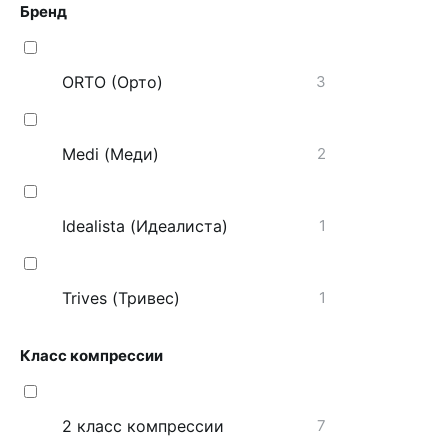
Бренд
ORTO (Орто)
3
Medi (Меди)
2
Idealista (Идеалиста)
1
Trives (Тривес)
1
Класс компрессии
2 класс компрессии
7