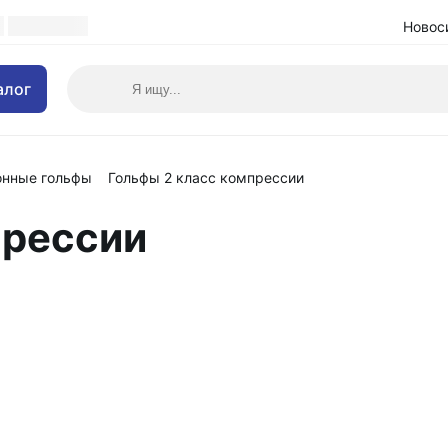
Новос
алог
онные гольфы
Гольфы 2 класс компрессии
прессии