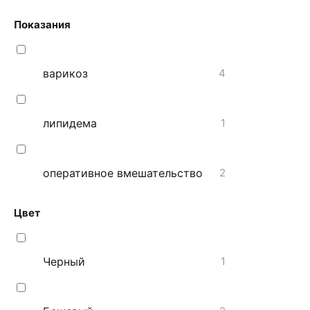
Показания
варикоз
4
липидема
1
оперативное вмешательство
2
Цвет
Черный
1