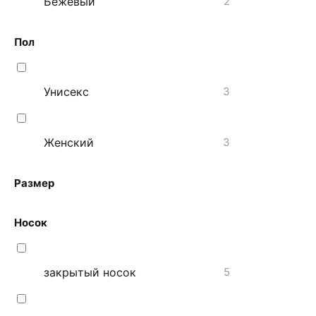
Бежевый
2
Пол
Унисекс
3
Женский
3
Размер
Носок
закрытый носок
5