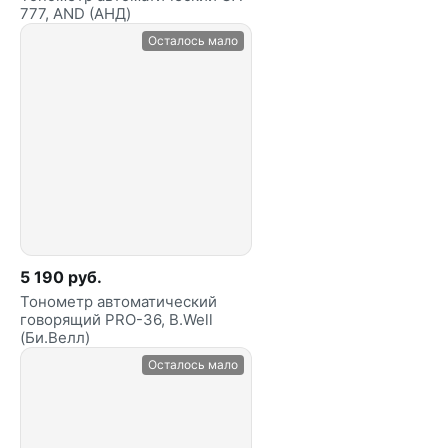
777, AND (АНД)
Осталось мало
5 190 руб.
Тонометр автоматический
говорящий PRO-36, B.Well
(Би.Велл)
Осталось мало