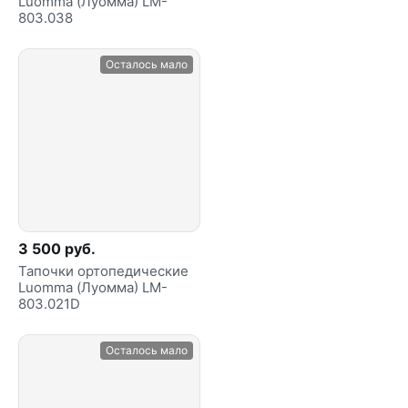
Luomma (Луомма) LM-
803.038
Осталось мало
3 500 руб.
Тапочки ортопедические
Luomma (Луомма) LM-
803.021D
Осталось мало