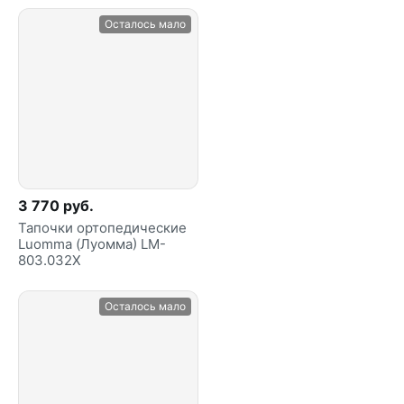
Осталось мало
3 770 руб.
Тапочки ортопедические
Luomma (Луомма) LM-
803.032X
Осталось мало