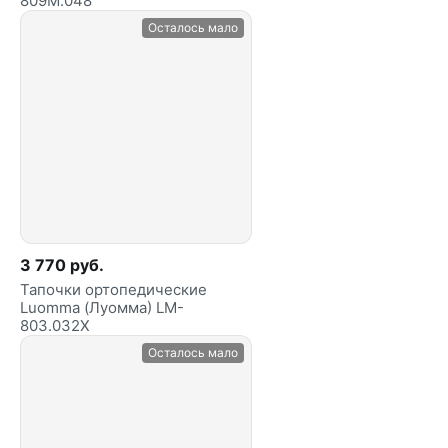
809М.048
Осталось мало
3 770 руб.
Тапочки ортопедические
Luomma (Луомма) LM-
803.032X
Осталось мало