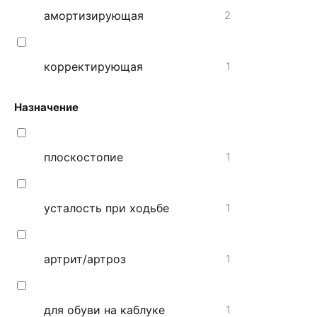
амортизирующая
2
корректирующая
1
Назначение
плоскостопие
1
усталость при ходьбе
1
артрит/артроз
1
для обуви на каблуке
1