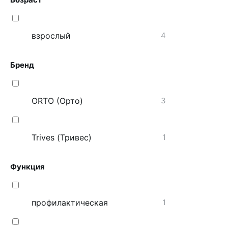
взрослый
4
Бренд
ORTO (Орто)
3
Trives (Тривес)
1
Функция
профилактическая
1