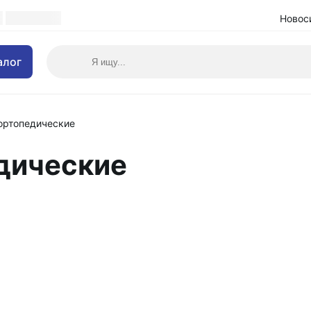
Новос
алог
ортопедические
дические