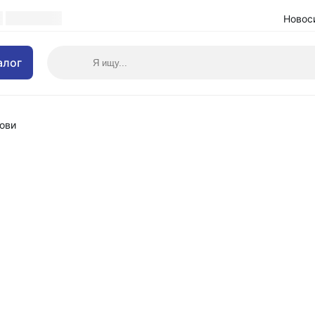
Новос
алог
ови