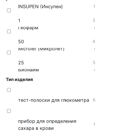
INSUPEN (Инсупен)
1
1
3
Геофарм
1
50
4
Microlet (Микролет)
1
25
5
Бионайм
1
Тип изделия
тест-полоски для глюкометра
6
прибор для определения
1
сахара в крови