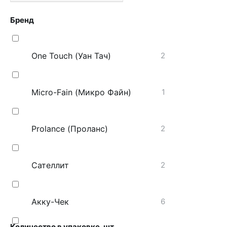
Бренд
One Touch (Уан Тач)
2
Micro-Fain (Микро Файн)
1
Prolance (Проланс)
2
Сателлит
2
Акку-Чек
6
Количество в упаковке, шт