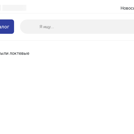
Новос
алог
тыли локтевые