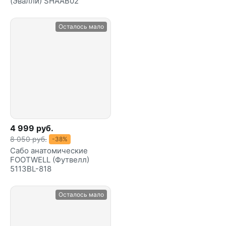
(Эвалли) SHAAB02
Осталось мало
4 999 руб.
8 050 руб.
-38%
Сабо анатомические
FOOTWELL (Футвелл)
5113BL-818
Осталось мало