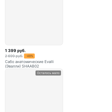
1 399 руб.
2 699 руб.
-48%
Сабо анатомические Evalli
(Эвалли) SHAAB02
Осталось мало