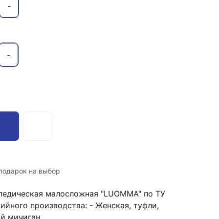
-
-
подарок на выбор
опедическая малосложная "LUOMMA" по ТУ
йного производства: - Женская, туфли,
ый мичиган