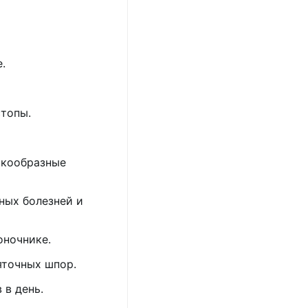
.
стопы.
ткообразные
ных болезней и
оночнике.
яточных шпор.
 в день.