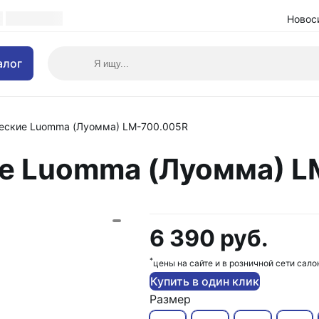
Новос
алог
еские Luomma (Луомма) LM-700.005R
е Luomma (Луомма) L
6 390 руб.
*
цены на сайте и в розничной сети сало
Купить в один клик
Размер