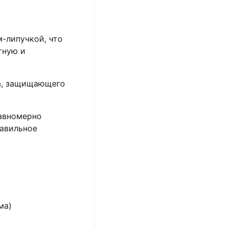
-липучкой, что
тную и
а, защищающего
равномерно
равильное
ма)