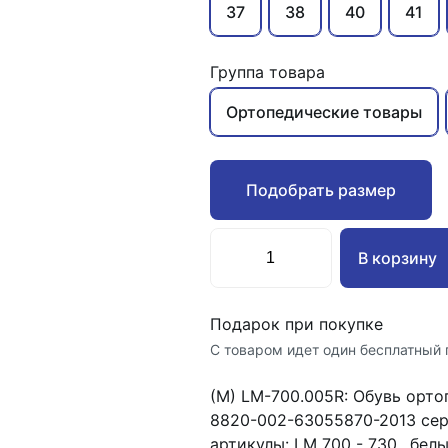
37
38
40
41
Группа товара
Ортопедические товары
Подобрать размер
В корзину
Подарок при покупке
С товаром идет один бесплатный 
(М) LM-700.005R: Обувь орт
8820-002-63055870-2013 сери
артикулы: LM 700 - 730., бел