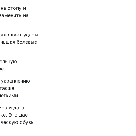
на стопу и
заменить на
оглощает удары,
еньшая болевые
тельную
е.
т укреплению
 также
легкими.
ер и дата
ке. Это дает
ическую обувь