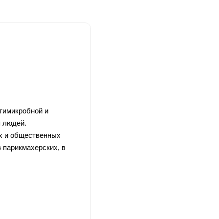
тимикробной и
я людей.
х и общественных
 парикмахерских, в