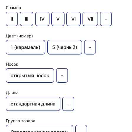
Размер
II
III
IV
V
VI
VII
-
Цвет (номер)
1 (карамель)
5 (черный)
-
Носок
открытый носок
-
Длина
стандартная длина
-
Группа товара