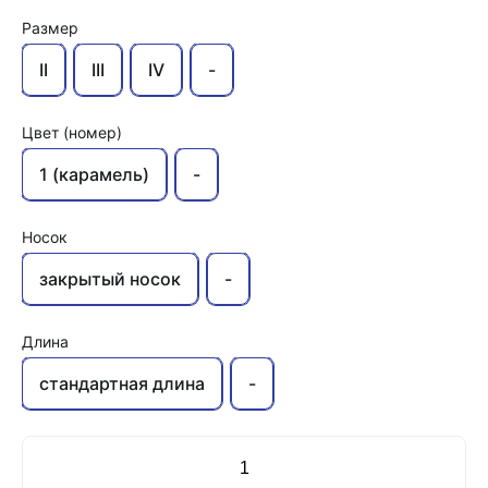
Размер
II
III
IV
-
Цвет (номер)
1 (карамель)
-
Носок
закрытый носок
-
Длина
стандартная длина
-