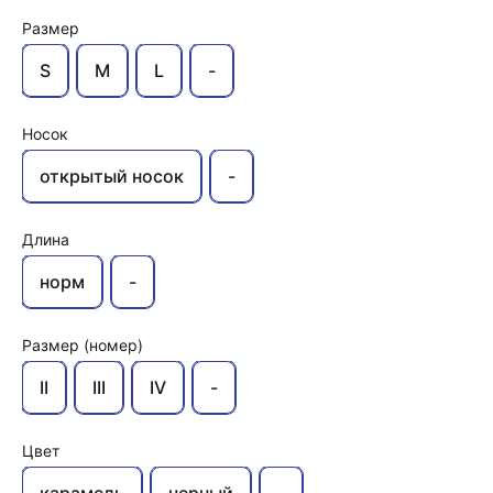
Размер
S
M
L
-
Носок
открытый носок
-
Длина
норм
-
Размер (номер)
II
III
IV
-
Цвет