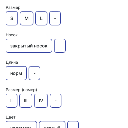
Размер
S
M
L
-
Носок
закрытый носок
-
Длина
норм
-
Размер (номер)
II
III
IV
-
Цвет