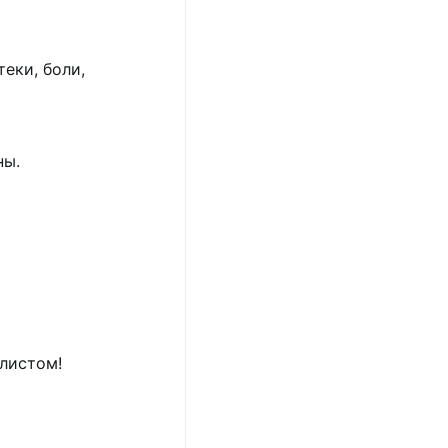
еки, боли,
ны.
листом!