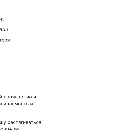
г.
др.)
теря
й прочностью и
оницаемость и
ажу растягиваться
держанию