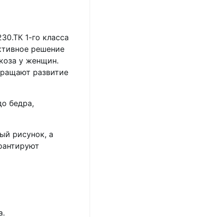
0.ТК 1-го класса
ективное решение
коза у женщин.
вращают развитие
о бедра,
ый рисунок, а
арантируют
а.