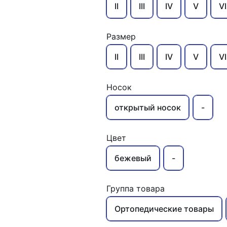
II
III
IV
V
VI
Размер
II
III
IV
V
VI
Носок
открытый носок
-
Цвет
бежевый
-
Группа товара
Ортопедические товары