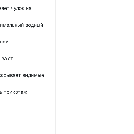
ает чулок на
тимальный водный
нной
ывают
 скрывает видимые
ь трикотаж