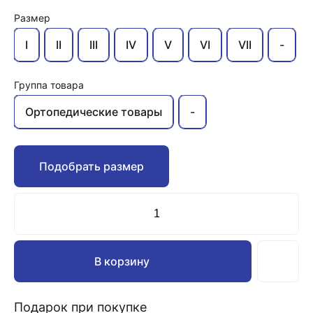
Размер
I
II
III
IV
V
VI
VII
-
Группа товара
Ортопедические товары
-
Подобрать размер
В корзину
Подарок при покупке