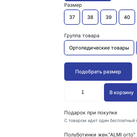
Размер
37
38
39
40
Группа товара
Ортопедические товары
Подобрать размер
В корзину
Подарок при покупке
С товаром идет один бесплатный 
Полуботинки жен."ALMI orto"