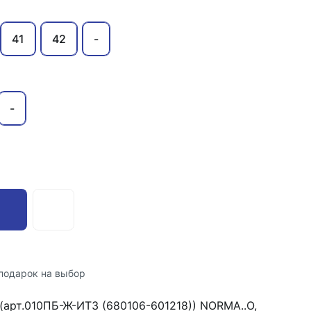
41
42
-
-
подарок на выбор
 (арт.010ПБ-Ж-ИТ3 (680106-601218)) NORMA..О,